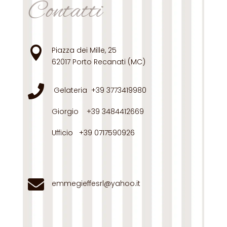
Contatti

Piazza dei Mille, 25
62017 Porto Recanati (MC)

Gelateria
+39 3773419980
Giorgio
+39 3484412669
Ufficio
+39 0717590926

emmegieffesrl@yahoo.it