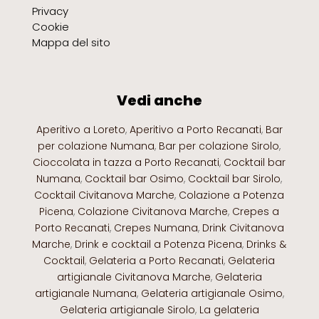
Privacy
ricorso giurisdizionale, tanto avverso una decisione
Cookie
dell’Autorità Garante, quanto nei confronti del titolare
Mappa del sito
del trattamento stesso e/o di un responsabile del
trattamento.
Vedi anche
Aperitivo a Loreto
,
Aperitivo a Porto Recanati
,
Bar
per colazione Numana
,
Bar per colazione Sirolo
,
Cioccolata in tazza a Porto Recanati
,
Cocktail bar
Numana
,
Cocktail bar Osimo
,
Cocktail bar Sirolo
,
Cocktail Civitanova Marche
,
Colazione a Potenza
Picena
,
Colazione Civitanova Marche
,
Crepes a
Porto Recanati
,
Crepes Numana
,
Drink Civitanova
Marche
,
Drink e cocktail a Potenza Picena
,
Drinks &
Cocktail
,
Gelateria a Porto Recanati
,
Gelateria
artigianale Civitanova Marche
,
Gelateria
artigianale Numana
,
Gelateria artigianale Osimo
,
Gelateria artigianale Sirolo
,
La gelateria