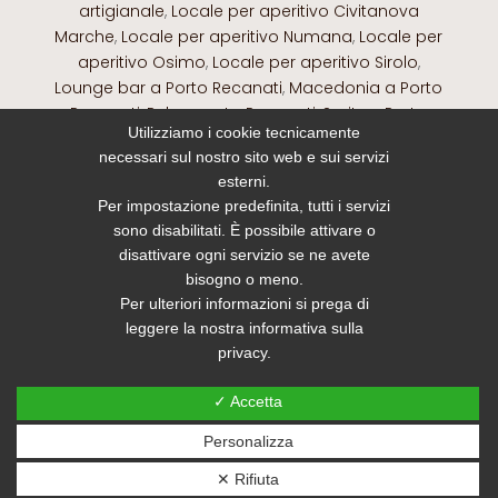
artigianale
,
Locale per aperitivo Civitanova
Marche
,
Locale per aperitivo Numana
,
Locale per
aperitivo Osimo
,
Locale per aperitivo Sirolo
,
Lounge bar a Porto Recanati
,
Macedonia a Porto
Recanati
,
Pub a porto Recanati
,
Spritz a Porto
Utilizziamo i cookie tecnicamente
Recanati
,
The e tisane a Porto Recanati
,
The e
necessari sul nostro sito web e sui servizi
tisane Osimo
,
The e tisane Sirolo
,
Waffle a Porto
esterni.
Recanati
,
Waffle Osimo
Per impostazione predefinita, tutti i servizi
sono disabilitati. È possibile attivare o
disattivare ogni servizio se ne avete
bisogno o meno.
Per ulteriori informazioni si prega di
leggere la nostra informativa sulla
Sito web realizzato ed ottimizzato da PRISMI
privacy.
S.p.A.
✓ Accetta
Personalizza
✕ Rifiuta