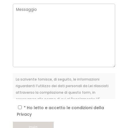
La scrivente fornisce, di seguito, le informazioni
riguardanti l’utilizzo dei dati personali da Lei rilasciati
attraverso la compilazione di questo form, in
osservanza alle norme di cui al Regolamento UE
2016/679, relativo alla protezione delle persone fisiche
* Ho letto e accetto le condizioni della
con riguardo al trattamento dei dati personali, nonché
Privacy
alla libera circolazione di tali dati (noto anche come
GDPR). I dati concernenti la Sua persona, da Lei