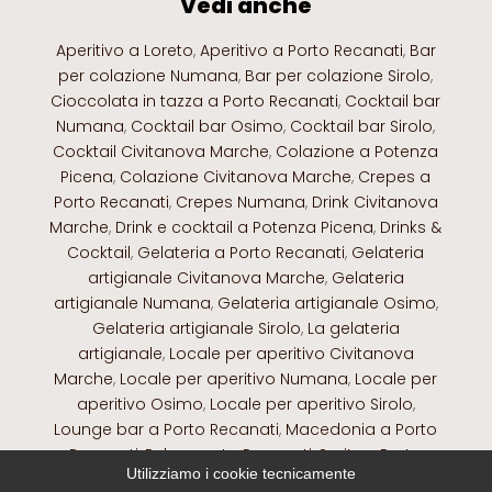
Vedi anche
Aperitivo a Loreto
,
Aperitivo a Porto Recanati
,
Bar
per colazione Numana
,
Bar per colazione Sirolo
,
Cioccolata in tazza a Porto Recanati
,
Cocktail bar
Numana
,
Cocktail bar Osimo
,
Cocktail bar Sirolo
,
Cocktail Civitanova Marche
,
Colazione a Potenza
Picena
,
Colazione Civitanova Marche
,
Crepes a
Porto Recanati
,
Crepes Numana
,
Drink Civitanova
Marche
,
Drink e cocktail a Potenza Picena
,
Drinks &
Cocktail
,
Gelateria a Porto Recanati
,
Gelateria
artigianale Civitanova Marche
,
Gelateria
artigianale Numana
,
Gelateria artigianale Osimo
,
Gelateria artigianale Sirolo
,
La gelateria
artigianale
,
Locale per aperitivo Civitanova
Marche
,
Locale per aperitivo Numana
,
Locale per
aperitivo Osimo
,
Locale per aperitivo Sirolo
,
Lounge bar a Porto Recanati
,
Macedonia a Porto
Recanati
,
Pub a porto Recanati
,
Spritz a Porto
Utilizziamo i cookie tecnicamente
Recanati
,
The e tisane a Porto Recanati
,
The e