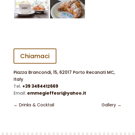
Chiamaci
Piazza Brancondi, 15, 62017 Porto Recanati MC,
Italy
Tel.
+39 3484412669
Email:
emmegieffesrl@yahoo.it
←
Drinks & Cocktail
Gallery
→